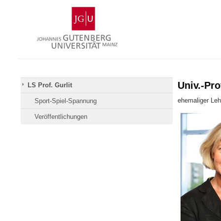
Zum
Johannes
Inhalt
Gutenberg-
springen
Universität
Mainz
Univ.-Pro
LS Prof. Gurlit
ehemaliger Leh
Sport-Spiel-Spannung
Veröffentlichungen