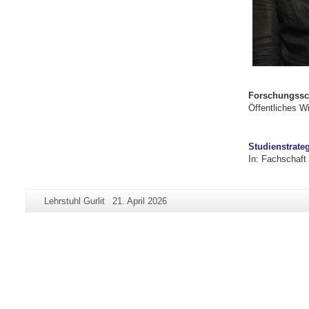
Forschungssc
Öffentliches W
Studienstrate
In: Fachschaft
Zusätzliche
Seiten-
Letzte
Lehrstuhl Gurlit
21. April 2026
Informationen
Name:
Aktualisierung:
zu
dieser
Seite